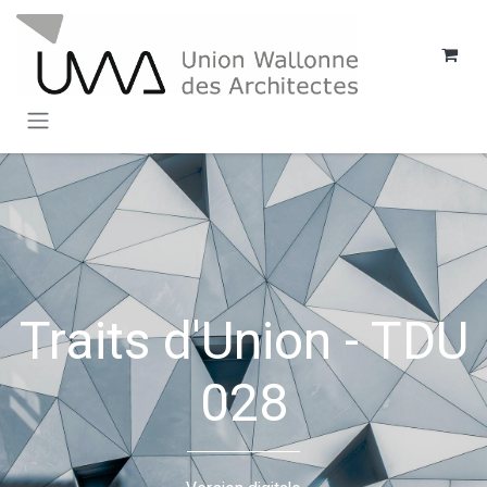
SE RENDRE AU CONTENU
Traits d'Union - TDU
028