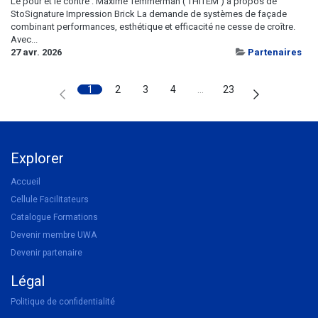
Le pour et le contre : Maxime Temmerman ( THITEM ) à propos de
StoSignature Impression Brick La demande de systèmes de façade
combinant performances, esthétique et efficacité ne cesse de croître.
Avec...
27 avr. 2026
Partenaires
1
2
3
4
…
23
Explorer
Accueil
Cellule Facilitateurs
Catalogue Formations
Devenir membre UWA
Devenir partenaire
Légal
Politique de confidentialité