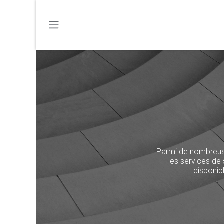
SE RENDRE AU CONTENU
Parmi de nombreus
les services de 
disponib