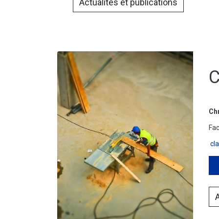
Actualités et publications
C
Chr
Fac
cl
A