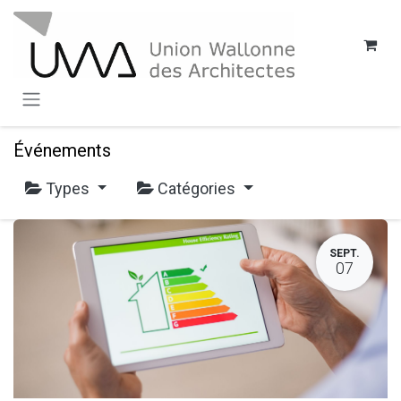
SE RENDRE AU CONTENU
Événements
Types
Catégories
SEPT.
07