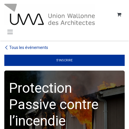
SE RENDRE AU CONTENU
Tous les événements
S'INSCRIRE
Protection
Passive contre
l’incendie