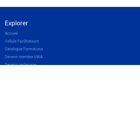
Explorer
Accueil
Cellule Facilitateurs
Catalogue Formations
Devenir membre UWA
Devenir partenaire
Légal
Politique de confidentialité
Conditions d'inscription aux formations
Conditions générales de vente
Suivez-nous
Facebook
Linkedin