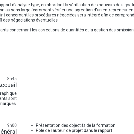
pport d’analyse type, en abordant la vérification des pouvoirs de signat
ction au sens large (comment vérifier une agréation d’un entrepreneur en
 point concernant les procédures négociées sera intégré afin de compren
l des négociations éventuelles.
ants concernant les corrections de quantités et la gestion des omission
8h45
ccueil
graphique
ants sont
marqués.
9h00
Présentation des objectifs de la formation
général
Rôle de l’auteur de projet dans le rapport