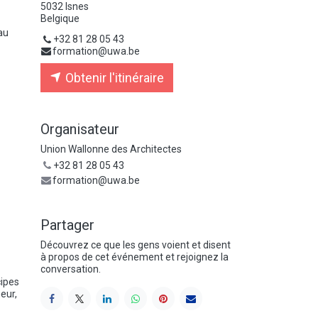
5032 Isnes
Belgique
au
+32 81 28 05 43
formation@uwa.be
Obtenir l'itinéraire
Organisateur
Union Wallonne des Architectes
+32 81 28 05 43
formation@uwa.be
Partager
Découvrez ce que les gens voient et disent
à propos de cet événement et rejoignez la
conversation.
cipes
eur,