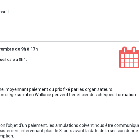
nsult
vembre de 9h à 17h
ueil café à 8h45
ne, moyennant paiement du prix fixé par les organisateurs.
a son siège social en Wallonie peuvent bénéficier des chèques-formation.
ou non l’objet d’un paiement, les annulations doivent nous être communiq
désistement intervenant plus de 8 jours avant la date de la session donne 
ription.