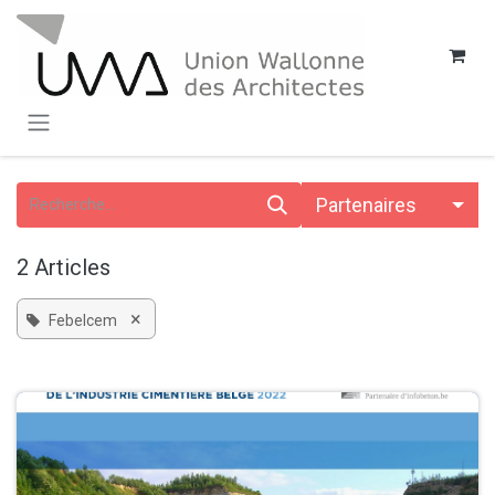
SE RENDRE AU CONTENU
Partenaires
2 Articles
×
Febelcem