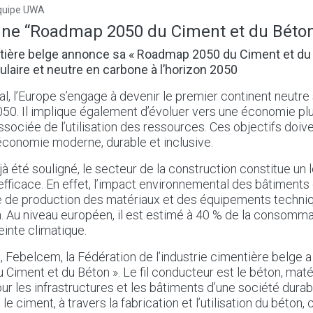
quipe UWA
une “Roadmap 2050 du Ciment et du Béto
ntière belge annonce sa « Roadmap 2050 du Ciment et du
ulaire et neutre en carbone à l’horizon 2050
l, l’Europe s’engage à devenir le premier continent neutre 
050. Il implique également d’évoluer vers une économie plus
sociée de l’utilisation des ressources. Ces objectifs doive
conomie moderne, durable et inclusive.
 été souligné, le secteur de la construction constitue un l
efficace. En effet, l’impact environnemental des bâtiments 
se de production des matériaux et des équipements techni
on. Au niveau européen, il est estimé à 40 % de la consomm
einte climatique.
 Febelcem, la Fédération de l’industrie cimentière belge a
iment et du Béton ». Le fil conducteur est le béton, maté
ur les infrastructures et les bâtiments d’une société dura
e ciment, à travers la fabrication et l’utilisation du béton,