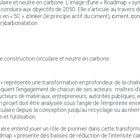
ulaire et neutre en carbone. L’image d’une « Roadmap » sy
onduira aux objectifs de 2050. Elle s’articule au travers 
s en « 5C »:
c
linker (le principe actif du ciment),
c
iment,
c
on
e)
c
arbonatation.
ne construction circulaire et neutre en carbone
 représente une transformation en profondeur de la chaîne
equiert l’engagement de chacun de ses acteurs : maîtres d
ucteurs de matériaux, entrepreneurs, autorités publiques,
 projet doit être analysée sous l’angle de l’empreinte env
culaire depuis la conception jusqu’au recyclage ou au rée
 et l’utilisation.
tière entend jouer un rôle de pionnier dans cette transforma
dmap » présente des balises de réduction de l’intensité c