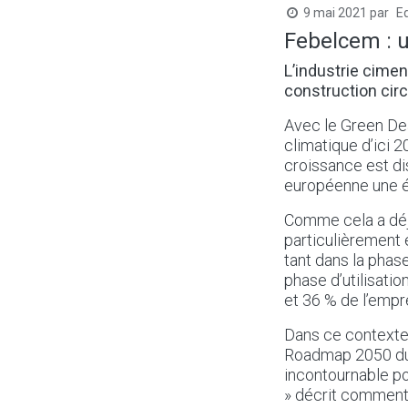
9 mai 2021
par
E
Febelcem : 
L’industrie cime
construction circ
Avec le Green Dea
climatique d’ici 2
croissance est dis
européenne une é
Comme cela a déjà
particulièrement 
tant dans la pha
phase d’utilisati
et 36 % de l’empr
Dans ce contexte,
Roadmap 2050 du C
incontournable po
» décrit comment l