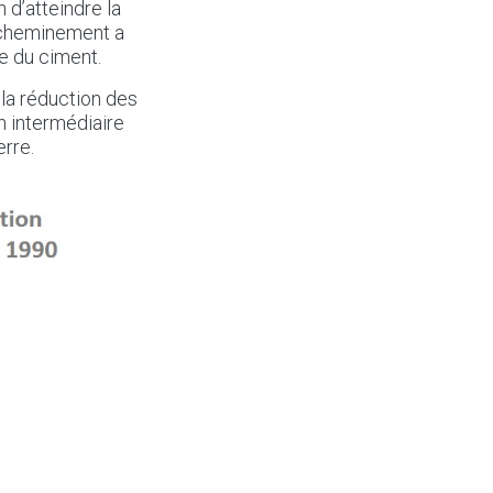
 d’atteindre la
du cheminement a
e du ciment.
la réduction des
en intermédiaire
rre.