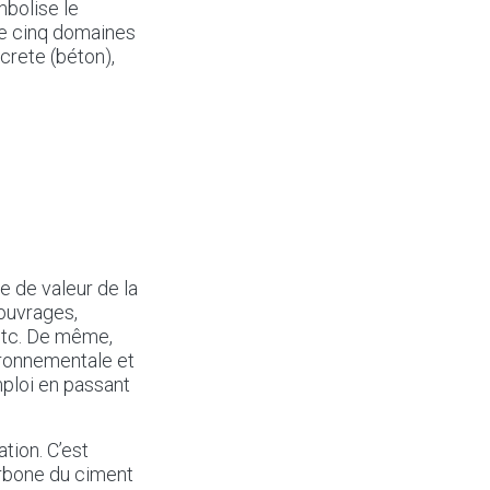
mbolise le
de cinq domaines
crete (béton),
 de valeur de la
’ouvrages,
 etc. De même,
ironnementale et
mploi en passant
tion. C’est
arbone du ciment