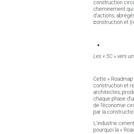
construction circ
cheminement qui c
d’actions, abrégé
c
onstruction et (r
Les « 5C » vers u
Cette « Roadmap »
construction et r
architectes, prod
chaque phase d’un
de l’économie cir
par la construction
L’industrie cimen
pourquoi la « Roa