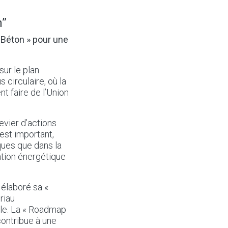
n”
 Béton » pour une
sur le plan
 circulaire, où la
nt faire de l’Union
evier d’actions
est important,
ques que dans la
ation énergétique
 élaboré sa «
riau
ble. La « Roadmap
 contribue à une