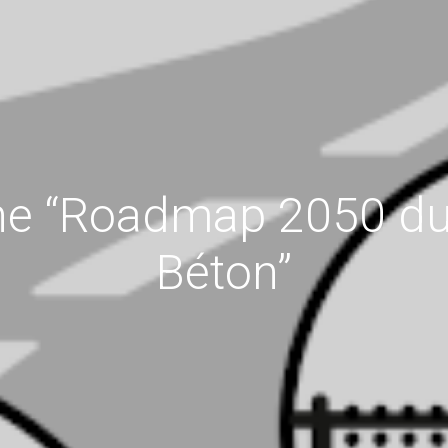
ne “Roadmap 2050 du
Béton”