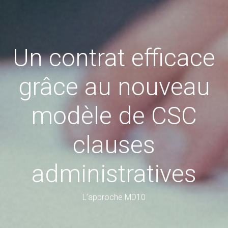
Un contrat efficace
grâce au nouveau
modèle de CSC
clauses
administratives
L’approche MD10