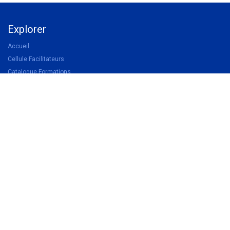
Explorer
Accueil
Cellule Facilitateurs
Catalogue Formations
Devenir membre UWA
Devenir partenaire
Légal
Politique de confidentialité
Conditions d'inscription aux formations
Conditions générales de vente
Suivez-nous
Facebook
Linkedin
Instagram