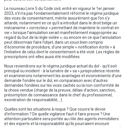
Le nouveau Livre 5 du Code civil, entré en vigueur le 1er janvier
2023, s’il n’a pas fondamentalement réformé le régime juridique
des vices de consentement, mérite assurément que l’on s’y
attarde, notamment en ce qu’il a introduit dans le droit belge un
mécanisme « correcteur » permettant de maintenir le contrat en
vie « lorsque l’annulation serait manifestement inappropriée au
regard du but de la règle violée », ou encore en ce que l’annulation
peut désormais faire l’objet, dans un souci bien compris
d’économie de procédure, d’une simple « notification écrite » à
l’initiative de celui dont le consentement a été vicié. Les règles de
prescriptions ont-elles aussi été modifiées.
Nous reviendrons sur le régime juridique actuel du dol - qu’il soit
principal ou incident - à la lumière de « sa » jurisprudence récente
et examinerons notamment les avantages et inconvénients d’une
demande fondée sur le dol, en comparaison avec d’autres
demandes fondées sur les vices cachés ou la non-conformité de
la chose vendue (charge de la preuve, délais d’action, sanction,
présomption de connaissance dans le chef du professionnel,
exonération de responsabilité,…).
Quelles sont les situations à risque ? Que couvre le devoir
d’information ? De quelle vigilance faut-il faire preuve ? Une
attention particulière sera portée au rôle des agents immobiliers
et des experts et la responsabilité qu’ils pourraient encourir