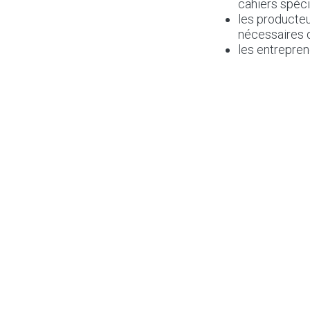
cahiers spéci
les producteu
nécessaires d
les entrepren
réalisation de
[1]
Centre Scientif
[2]
Confédération 
[3]
Union Wallonn
[4]
Bureau d’archi
dans
Actualités
#
CCTB
Facilitateur