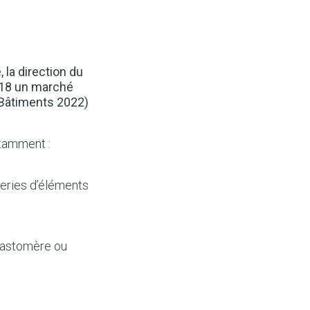
 la direction du
2018 un marché
-Bâtiments 2022)
otamment :
neries d’éléments
lastomère ou