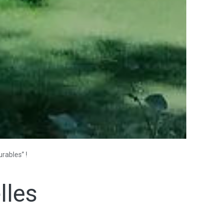
rables” !
lles