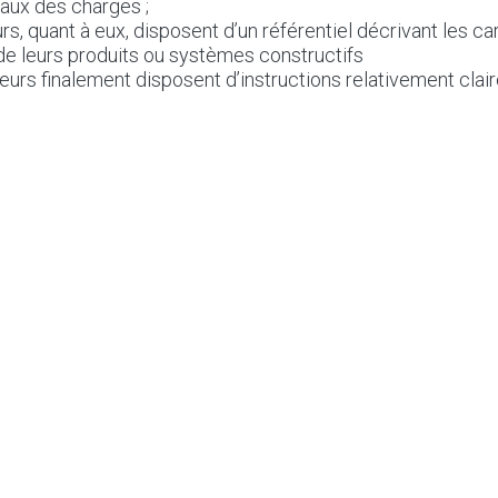
aux des charges ;
rs, quant à eux, disposent d’un référentiel décrivant les ca
e leurs produits ou systèmes constructifs
eurs finalement disposent d’instructions relativement clair
s travaux prescrits.
ique et technique de la Construction
Construction Wallonne
e des Architectes
tecture spécialisé en éco-construction
 CCTB
Marchés publics