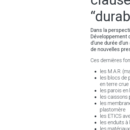
“durab
Dans la perspecti
Développement du
d’une durée d’un
de nouvelles pres
Ces dernières fon
les M.A.R. (
les blocs de 
en terre crue
les parois en
les caissons 
les membrane
plastomère
les ETICS ave
les enduits à
les matériaux