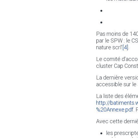
Pas moins de 140
par le SPW : le C
nature scrl’
[4]
.
Le comité d’acco
cluster Cap Const
La dernière versi
accessible sur le
La liste des éléme
http://batiment
%20Annexe.pdf
.
Avec cette derniè
les prescript