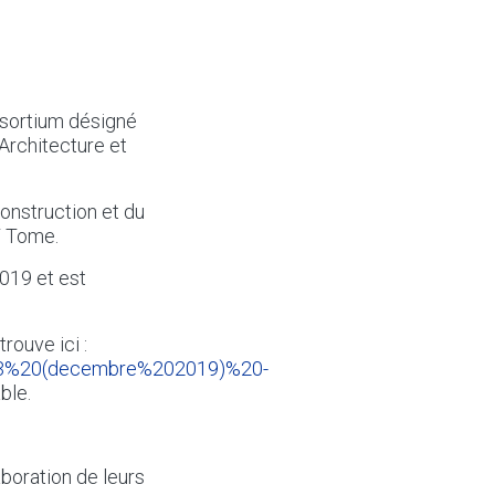
nsortium désigné
‘Architecture et
nstruction et du
T Tome.
019 et est
rouve ici :
2013%20(decembre%202019)%20-
ble.
aboration de leurs