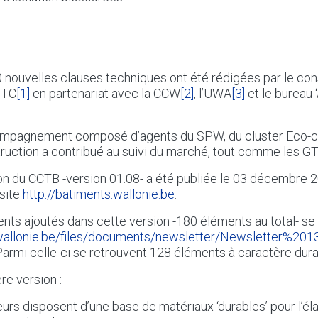
 nouvelles clauses techniques ont été rédigées par le co
STC
[1]
en partenariat avec la CCW
[2]
, l’UWA
[3]
et le bureau 
mpagnement composé d’agents du SPW, du cluster Eco-co
ruction a contribué au suivi du marché, tout comme les G
on du CCTB -version 01.08- a été publiée le 03 décembre 2
 site
http://batiments.wallonie.be
.
nts ajoutés dans cette version -180 éléments au total- se t
s.wallonie.be/files/documents/newsletter/Newsletter%
 Parmi celle-ci se retrouvent 128 éléments à caractère dura
re version :
eurs disposent d’une base de matériaux ‘durables’ pour l’él