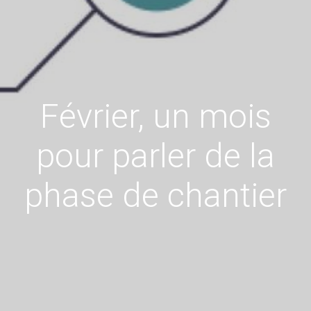
Février, un mois
pour parler de la
phase de chantier