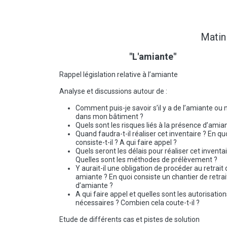
Matin
"L'amiante"
Rappel législation relative à l’amiante
Analyse et discussions autour de :
Comment puis-je savoir s’il y a de l’amiante ou 
dans mon bâtiment ?
Quels sont les risques liés à la présence d’amia
Quand faudra-t-il réaliser cet inventaire ? En qu
consiste-t-il ? A qui faire appel ?
Quels seront les délais pour réaliser cet inventai
Quelles sont les méthodes de prélèvement ?
Y aurait-il une obligation de procéder au retrait 
amiante ? En quoi consiste un chantier de retrai
d’amiante ?
A qui faire appel et quelles sont les autorisatio
nécessaires ? Combien cela coute-t-il ?
Etude de différents cas et pistes de solution