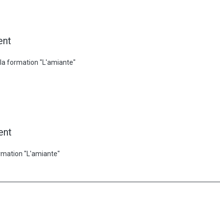
ent
la formation "L'amiante"
ent
rmation "L'amiante"