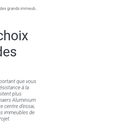
des grands immeubles
choix
des
mportant que vous
résistance à la
itent plus
ynaers Aluminium
re centre d’essai,
les immeubles de
ojet.