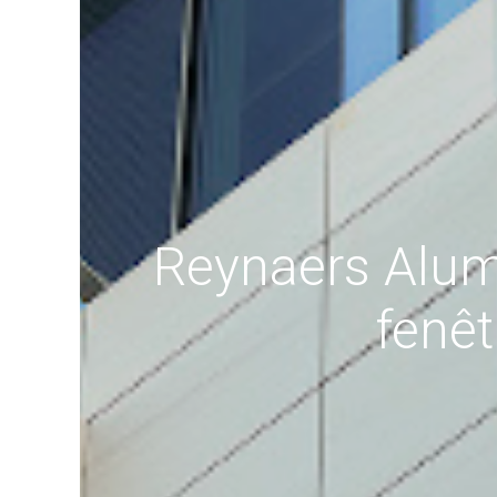
Reynaers Alumi
fenê