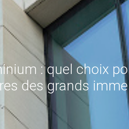
nium : quel choix pou
tres des grands imme