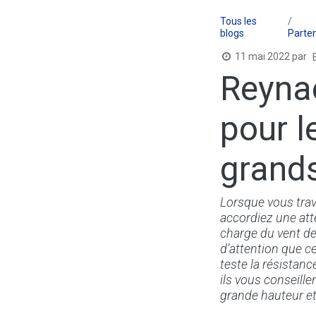
Tous les
blogs
Parte
11 mai 2022
par
Reynae
pour l
grand
Lorsque vous trav
accordiez une atten
charge du vent de
d’attention que c
teste la résistance
ils vous conseill
grande hauteur et