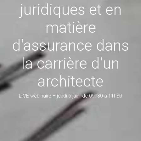
juridiques et en
matière
d'assurance dans
la carrière d'un
architecte
LIVE webinaire – jeudi 6 juin- de 09h30 à 11h30