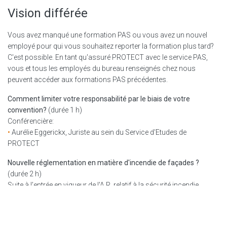
Vision différée
Vous avez manqué une formation PAS ou vous avez un nouvel
employé pour qui vous souhaitez reporter la formation plus tard?
C'est possible. En tant qu'assuré PROTECT avec le service PAS,
vous et tous les employés du bureau renseignés chez nous
peuvent accéder aux formations PAS précédentes.
Comment limiter votre responsabilité par le biais de votre
convention?
(durée 1 h)
Conférencière:
•
Aurélie Eggerickx, Juriste au sein du Service d'Etudes de
PROTECT
Nouvelle réglementation en matière d'incendie de façades ?
(durée 2 h)
Suite à l'entrée en vigueur de l'A.R. relatif à la sécurité incendie
Orateurs:
•
Donatienne Boulanger, Ingénieur architecte, chercheuse en
sécurité incendie - CSTC