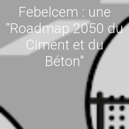
Febelcem : une
“Roadmap 2050 du
Ciment et du
Béton”