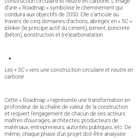
construction circulaire et neutre en carbone. L’image
d’une « Roadmap » symbolise le cheminement qui
conduira aux objectifs de 2050. Elle s’articule au
travers de cinq domaines d’actions, abrégés en « 5C »:
c
linker (le principe actif du ciment),
c
iment,
c
oncrete
(béton),
c
onstruction et (re)
c
arbonatation.
Les « 5C » vers une construction circulaire et neutre en
carbone
Cette « Roadmap » représente une transformation en
profondeur de la chaîne de valeur de la construction
et requiert l’engagement de chacun de ses acteurs :
maîtres d’ouvrages, architectes, producteurs de
matériaux, entrepreneurs, autorités publiques, etc. De
même, chaque phase d’un projet doit être analysée