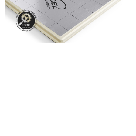
Un confort optimal
En fournissant une barrière efficace contre les pertes
de chaleur et les infiltrations d'air, les panneaux de la
gamme Impact créent un environnement intérieur
confortable et agréable, en toutes saisons. Ils
réduisent les variations de température, améliorent la
qualité de vie des occupants et réduisent les factures
d'énergie des résidents.
Facilité d'installation