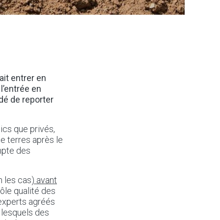
vait entrer en
l’entrée en
é de reporter
lics que privés,
e terres après le
mpte des
n les cas
) avant
rôle qualité des
s experts agréés
r lesquels des