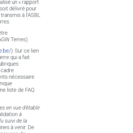
alisé un « rapport
 soit délivré pour
 transmis à l’ASBL
rres.
être
’AGW Terres).
e.be/
). Sur ce lien
rre qui a fait
rubriques
 cadre
ents nécessaire
onique
une liste de FAQ
es en vue d’établir
lidation à
u suivi de la
ines à venir. De