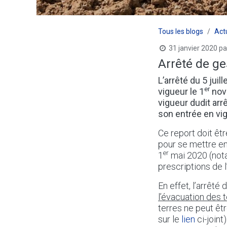
Tous les blogs
Act
31 janvier 2020
pa
Arrêté de ges
L’arrêté du 5 juill
er
vigueur le 1
nove
vigueur dudit arr
son entrée en vi
Ce report doit êtr
pour se mettre en
er
1
mai 2020 (not
prescriptions de l’
En effet, l’arrêté
l’évacuation des t
terres ne peut êtr
sur le
lien
ci-joint