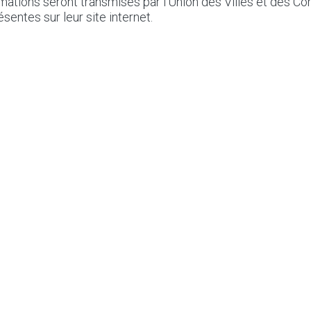
mations seront transmises par l’Union des Villes et des 
sentes sur leur site internet.
ichit de nouvelles cl