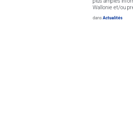
plus amples infor
Wallonie et/ou pré
dans
Actualités
Le CCTB s’enr