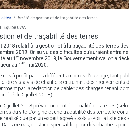
ualités
Arrêté de gestion et de traçabilité des terres
r
Equipe UWA
tion et de traçabilité des terres
et 2018 relatif à la gestion et à la traçabilité des terres de
mbre 2019. Or, au vu des difficultés qu’auraient entrainé 
er
êté au 1
novembre 2019, le Gouvernement wallon a décid
er
gueur au 1
mai 2020.
e mis à profit par les différents maitres d’ouvrage, tant pub
 ordre vis-à-vis de chantiers entrainant des mouvements d
amment par la rédaction de cahier des charges tenant co
arrêté du 5 juillet 2018).
 du 5 juillet 2018 prévoit un contrôle qualité des terres (selo
erres du site d’origine
et une traçabilité des terres. le cont
e réalisé que par un expert agréé « sols » (voir la liste de
). Dans ce cas, il est indispensable, pour des chantiers pou