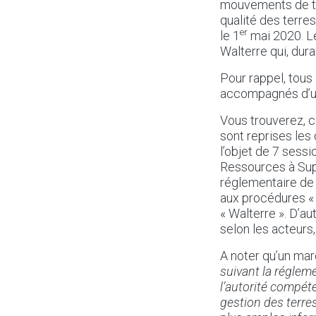
mouvements de te
qualité des terres
er
le 1
mai 2020. Le
Walterre qui, dura
Pour rappel, tous
accompagnés d’un c
Vous trouverez, ci
sont reprises les 
l’objet de 7 sess
Ressources à Sup
réglementaire de 
aux procédures « c
« Walterre ». D’au
selon les acteurs
A noter qu’un ma
suivant la régleme
l’autorité compéte
gestion des terre