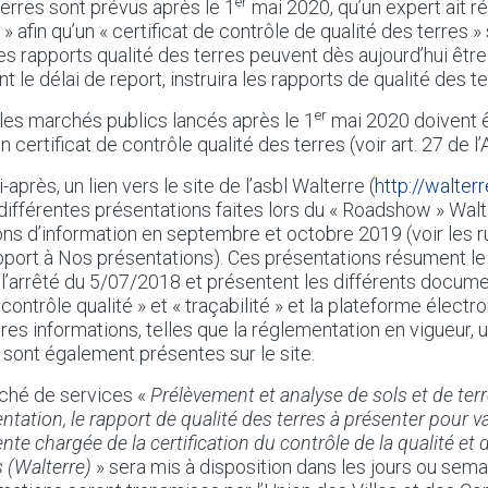
er
rres sont prévus après le 1
mai 2020, qu’un expert ait ré
 » afin qu’un « certificat de contrôle de qualité des terres »
s rapports qualité des terres peuvent dès aujourd’hui être
nt le délai de report, instruira les rapports de qualité des te
er
 les marchés publics lancés après le 1
mai 2020 doivent 
ertificat de contrôle qualité des terres (voir art. 27 de l
-après, un lien vers le site de l’asbl Walterre (
http://walterr
différentes présentations faites lors du « Roadshow » Walte
ions d’information en septembre et octobre 2019 (voir les 
port à Nos présentations). Ces présentations résument le
l’arrêté du 5/07/2018 et présentent les différents docum
ontrôle qualité » et « traçabilité » et la plateforme électr
tres informations, telles que la réglementation en vigueur, 
, sont également présentes sur le site.
rché de services «
Prélèvement et analyse de sols et de terr
ntation, le rapport de qualité des terres à présenter pour va
nte chargée de la certification du contrôle de la qualité et d
s (Walterre)
» sera mis à disposition dans les jours ou sema