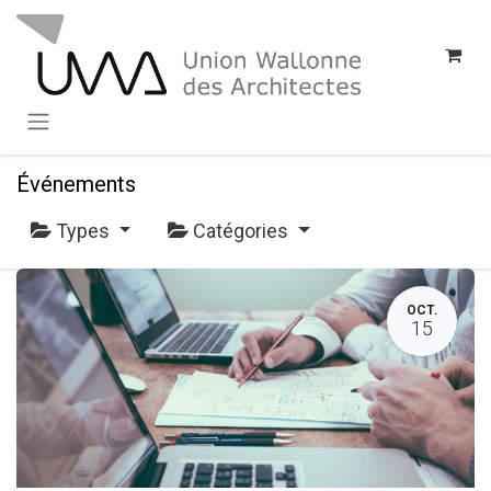
SE RENDRE AU CONTENU
Événements
Types
Catégories
OCT.
15