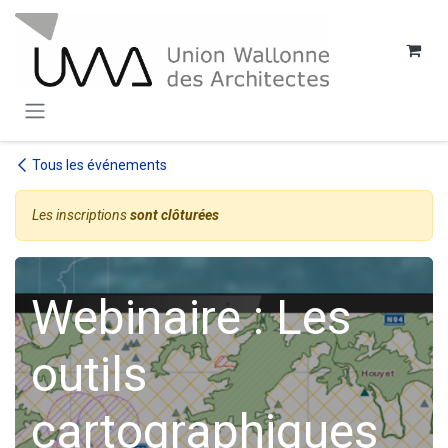
SE RENDRE AU CONTENU
Tous les événements
Les inscriptions
sont clôturées
Webinaire : Les
outils
cartographiques