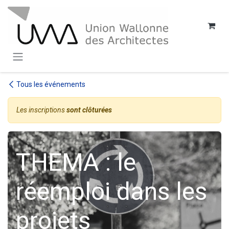
SE RENDRE AU CONTENU
Tous les événements
Les inscriptions
sont clôturées
THEMA : le
réemploi dans les
projets