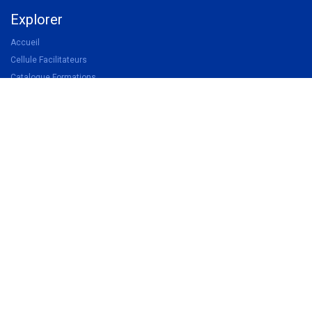
Explorer
Accueil
Cellule Facilitateurs
Catalogue Formations
Devenir membre UWA
Devenir partenaire
Légal
Politique de confidentialité
Conditions d'inscription aux formations
Conditions générales de vente
Suivez-nous
Facebook
Linkedin
Instagram