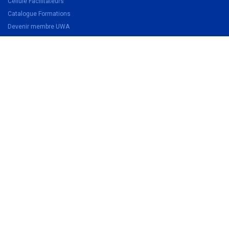
Cellule Facilitateurs
Catalogue Formations
Devenir membre UWA
Devenir partenaire
Légal
Politique de confidentialité
Conditions d'inscription aux formations
Conditions générales de vente
Suivez-nous
Facebook
Linkedin
Instagram
Contactez-nous
Contactez-nous
081 28 05 43