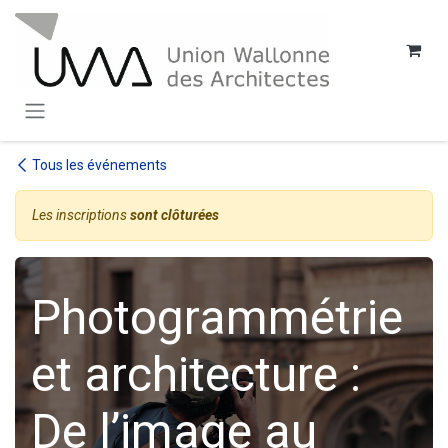
SE RENDRE AU CONTENU
Tous les événements
Les inscriptions
sont clôturées
Photogrammétrie
et architecture :
De l’image au