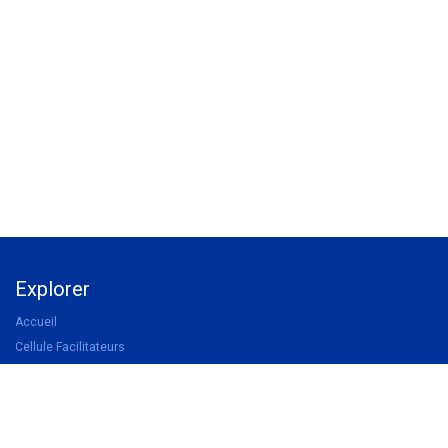
Explorer
Accueil
Cellule Facilitateurs
Catalogue Formations
Devenir membre UWA
Devenir partenaire