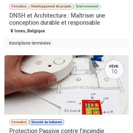
Formation
Développement de projets
Environnement
DNSH et Architecture : Maîtriser une
conception durable et responsable
Isnes
,
Belgique
Inscriptions terminées
FÉVR.
10
Formation
Sécurité du bâtiment
Protection Passive contre l’incendie