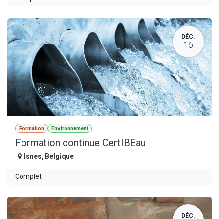
DÉC.
16
Formation
Environnement
Formation continue CertIBEau
Isnes
,
Belgique
Complet
DÉC.