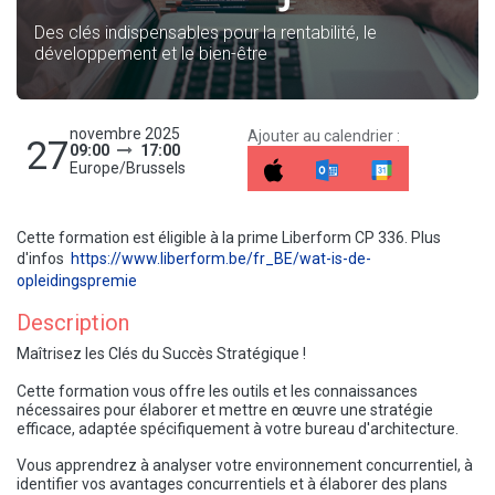
Des clés indispensables pour la rentabilité, le
développement et le bien-être
novembre 2025
Ajouter au calendrier :
27
09:00
17:00
Europe/Brussels
Cette formation est éligible à la prime Liberform CP 336. Plus
d'infos
https://www.liberform.be/fr_BE/wat-is-de-
opleidingspremie
Description
Maîtrisez les Clés du Succès Stratégique !
Cette formation vous offre les outils et les connaissances
nécessaires pour élaborer et mettre en œuvre une stratégie
efficace, adaptée spécifiquement à votre bureau d'architecture.
Vous apprendrez à analyser votre environnement concurrentiel, à
identifier vos avantages concurrentiels et à élaborer des plans