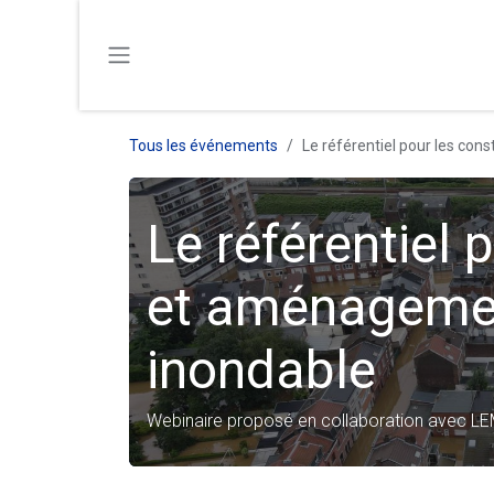
SE RENDRE AU CONTENU
Tous les événements
Le référentiel pour les co
Le référentiel 
et aménageme
inondable
Webinaire proposé en collaboration avec LEM