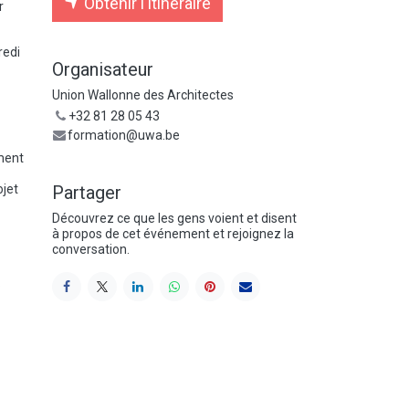
Obtenir l'itinéraire
r
redi
Organisateur
Union Wallonne des Architectes
+32 81 28 05 43
formation@uwa.be
ement
ojet
Partager
Découvrez ce que les gens voient et disent
à propos de cet événement et rejoignez la
conversation.
.