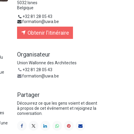
5032 Isnes
Belgique
+32 81 28 05 43
formation@uwa.be
Obtenir l'itinéraire
Organisateur
du
Union Wallonne des Architectes
+32 81 28 05 43
vue
formation@uwa.be
Partager
Découvrez ce que les gens voient et disent
à propos de cet événement et rejoignez la
des
conversation.
d’une