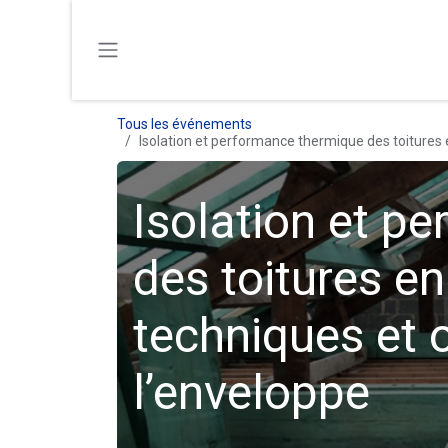
SE RENDRE AU CONTENU
Tous les événements
Isolation et performance thermique des toitures e
Isolation et p
des toitures en
techniques et 
l’enveloppe