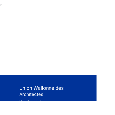
ar
Union Wallonne des
Architectes
Rue Saucin 70
5032 Isnes (Gembloux)