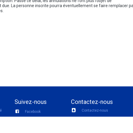
tion. Passé ce délai, les annulations ne font plus l’objet de
st due. La personne inscrite pourra éventuellement se faire remplacer p
s.
Suivez-nous
Contactez-nous
té
Contactez-nous
Facebook
Linkedin
aux
081 28 05 43
Instagram
Nous contacter par mail