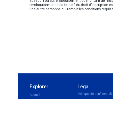
au report ou au remboursement du montant de l’inscrip
remboursement et la totalité du droit d’inscription e
une autre personne qui remplit les conditions requise
Explorer
Légal
Politique de confidentiali
Accueil
Cellule Facilitateurs
Conditions d'inscription 
formations
Catalogue Formations