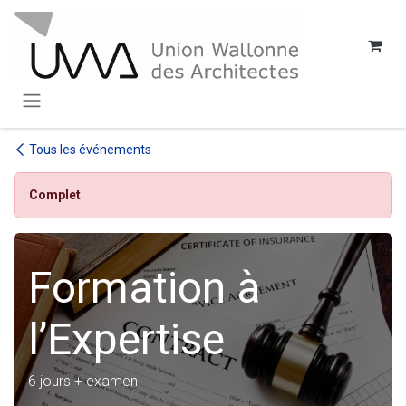
SE RENDRE AU CONTENU
Tous les événements
Complet
Formation à
l’Expertise
6 jours + examen