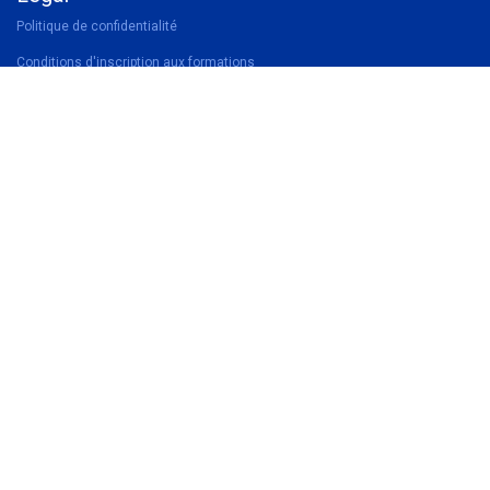
Politique de confidentialité
Conditions d'inscription aux formations
Conditions générales de vente
Suivez-nous
Facebook
Linkedin
Instagram
Contactez-nous
Contactez-nous
081 28 05 43
Nous contacter par mail
Union Wallonne des
Architectes
Rue Saucin 70