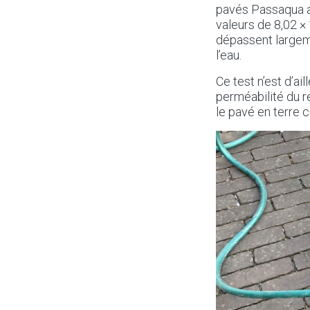
pavés Passaqua av
valeurs de 8,02 × 
dépassent largem
l’eau.
Ce test n’est d’ai
perméabilité du 
le pavé en terre c