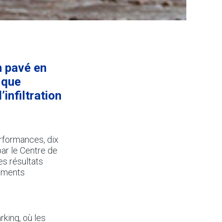
n pavé en
 que
infiltration
rformances, dix
ar le Centre de
es résultats
tements
king, où les