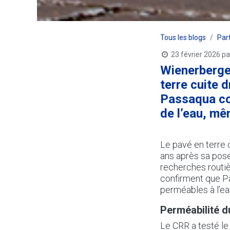
Tous les blogs
Par
23 février 2026
pa
Wienerberge
terre cuite 
Passaqua con
de l’eau, mê
Le pavé en terre
ans après sa pose
recherches routiè
confirment que Pa
perméables à l’ea
Perméabilité 
Le CRR a testé le