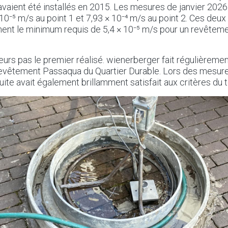
aient été installés en 2015. Les mesures de janvier 2026
10⁻⁵ m/s au point 1 et 7,93 × 10⁻⁴ m/s au point 2. Ces deux
ent le minimum requis de 5,4 × 10⁻⁵ m/s pour un revêtem
lleurs pas le premier réalisé. wienerberger fait régulièremen
revêtement Passaqua du Quartier Durable. Lors des mesur
uite avait également brillamment satisfait aux critères du t