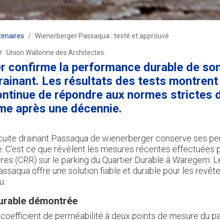
tenaires
Wienerberger Passaqua : testé et approuvé
r
Union Wallonne des Architectes.
r
confirme la performance durable de so
drainant. Les résultats des tests montrent
tinue de répondre aux normes strictes d’
me après une décennie.
 cuite drainant Passaqua de wienerberger conserve ses pe
. C’est ce que révèlent les mesures récentes effectuées p
res (CRR) sur le parking du Quartier Durable à Waregem. L
ssaqua offre une solution fiable et durable pour les revê
u.
durable démontrée
 coefficient de perméabilité à deux points de mesure du par