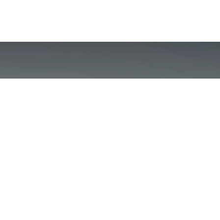
Des châssis
Reynaers sur