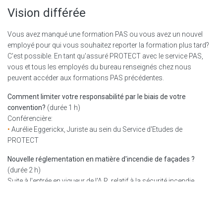
Vision différée
Vous avez manqué une formation PAS ou vous avez un nouvel
employé pour qui vous souhaitez reporter la formation plus tard?
C'est possible. En tant qu'assuré PROTECT avec le service PAS,
vous et tous les employés du bureau renseignés chez nous
peuvent accéder aux formations PAS précédentes.
Comment limiter votre responsabilité par le biais de votre
convention?
(durée 1 h)
Conférencière:
•
Aurélie Eggerickx, Juriste au sein du Service d'Etudes de
PROTECT
Nouvelle réglementation en matière d'incendie de façades ?
(durée 2 h)
Suite à l'entrée en vigueur de l'A.R. relatif à la sécurité incendie
Orateurs:
•
Donatienne Boulanger, Ingénieur architecte, chercheuse en
sécurité incendie - CSTC