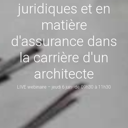
juridiques et en
matière
d'assurance dans
la carrière d'un
architecte
LIVE webinaire – jeudi 6 juin- de 09h30 à 11h30