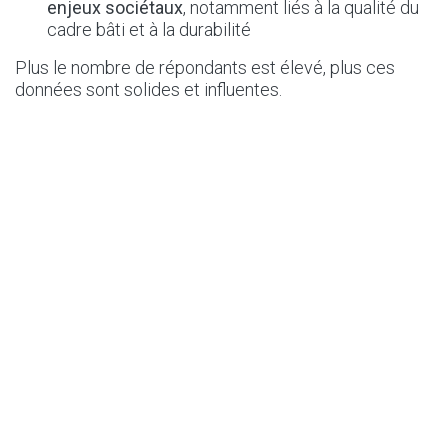
enjeux sociétaux
, notamment liés à la qualité du
cadre bâti et à la durabilité
Plus le nombre de répondants est élevé, plus ces
données sont solides et influentes.
Une enquête accessible
prochainement
Les architectes seront invités à participer à l’enquête
via une invitation envoyée par email par leur
organisation professionnelle.
Afin de garantir la qualité et la fiabilité des résultats :
chaque participant recevra un
lien unique et
personnel
l’enquête ne sera
pas accessible publiquement
en ligne
Le lancement est prévu début mai 2026, avec des
rappels envoyés dans les semaines suivantes.