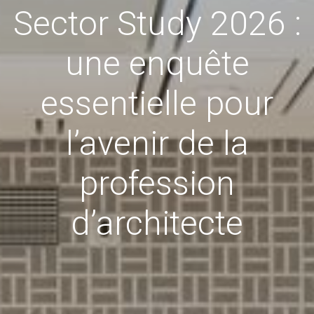
Sector Study 2026 :
une enquête
essentielle pour
l’avenir de la
profession
d’architecte