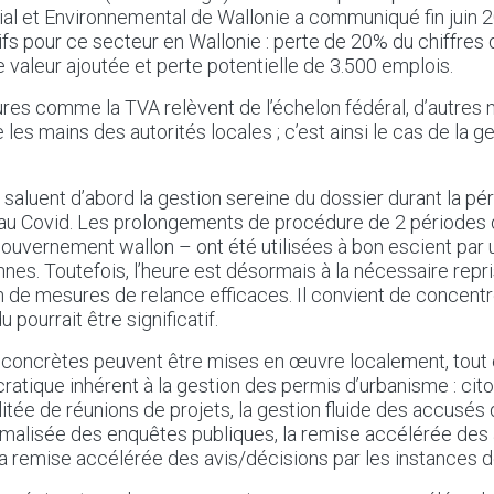
al et Environnemental de Wallonie a communiqué fin juin 
tifs pour ce secteur en Wallonie : perte de 20% du chiffres d
e valeur ajoutée et perte potentielle de 3.500 emplois.
res comme la TVA relèvent de l’échelon fédéral, d’autres
les mains des autorités locales ; c’est ainsi le cas de la 
 saluent d’abord la gestion sereine du dossier durant la pé
 au Covid. Les prolongements de procédure de 2 périodes 
ouvernement wallon – ont été utilisées à bon escient par 
es. Toutefois, l’heure est désormais à la nécessaire rep
ion de mesures de relance efficaces. Il convient de concentre
 pourrait être significatif.
 concrètes peuvent être mises en œuvre localement, tout 
atique inhérent à la gestion des permis d’urbanisme : ci
ilitée de réunions de projets, la gestion fluide des accusés
timalisée des enquêtes publiques, la remise accélérée des 
 la remise accélérée des avis/décisions par les instances 