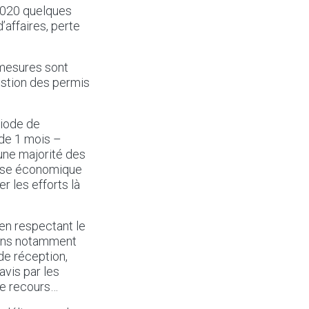
2020 quelques
’affaires, perte
 mesures sont
gestion des permis
riode de
de 1 mois –
une majorité des
rise économique
r les efforts là
en respectant le
tons notamment
 de réception,
avis par les
de recours…