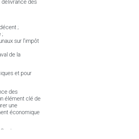
 délivrance des
décent ;
 ;
naux sur l’impôt
val de la
liques et pour
ance des
n élément clé de
urer une
pement économique
u Secteur
timer leur