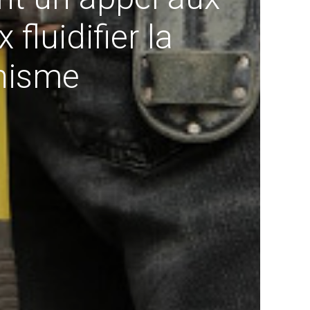
luidifier la
anisme