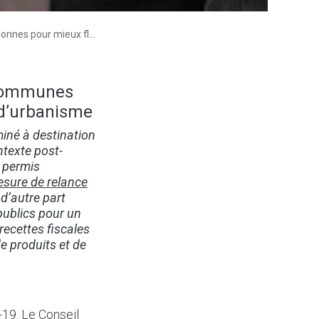
estion des permis d’urbanisme
 communes
 d’urbanisme
iné à destination
ntexte post-
e permis
sure de relance
 d’autre part
 publics pour un
 recettes fiscales
e produits et de
-19. Le Conseil