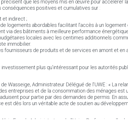
 précisent que les moyens mis en œuvre pour accélérer la
 conséquences positives et cumulatives sur :
 et indirect ;
 de logements abordables facilitant l’accès à un logement 
nt via des bâtiments à meilleure performance énergétique
budgétaires locales avec les centimes additionnels commu
te immobilier.
s fournisseurs de produits et de services en amont et en a
r investissement plus qu’intéressant pour les autorités pub
er de Wasseige, Administrateur Délégué de l’UWE : « La rel
des entreprises et de la consommation des ménages est u
e traduisent pour partie par des demandes de permis. En ass
ace est dès lors un véritable acte de soutien au dévelop
e-Alain Franck, Administrateur de l’Union Professionnelle d
 :
« Les autorités publiques locales ne doivent pas sous-es