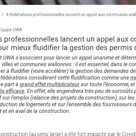
4 fédérations professionnelles lancent un appel aux communes wallonnes pour mieux fluidifier la g
Equipe UWA
ns professionnelles lancent un appel aux
ur mieux fluidifier la gestion des permis
t UWA s’associent pour lancer un appel unanime et déterm
villes et communes wallonnes : il est essentiel, dans le co
er à fluidifier (voire accélérer) la gestion des demandes d
fédérations considèrent cette fluidification comme une
me
e part à
grand effet multiplicateur
sur toute l’économie, et
ès efficace
. En effet, elle engendrera très peu de surcoûts
f sur l’emploi (relance des projets de construction), sur les
roduction de logements et sur l’ensemble des fournisseurs d
 et en aval de la construction.
onstruction (au sens large) a été fort impacté par le Covid