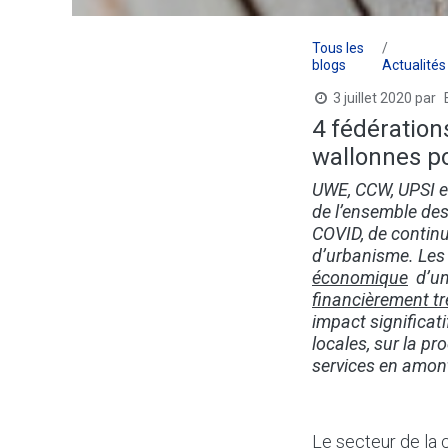
Tous les
blogs
Actualités
3 juillet 2020
par
4 fédératio
wallonnes po
UWE, CCW, UPSI e
de l’ensemble des 
COVID, de continu
d’urbanisme. Les 
économique
d’un
financièrement tr
impact significati
locales, sur la p
services en amont
Le secteur de la c