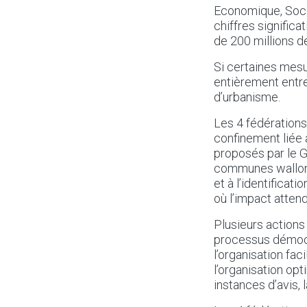
Economique, Soci
chiffres significa
de 200 millions d
Si certaines mesu
entièrement entre 
d’urbanisme.
Les 4 fédérations
confinement liée
proposés par le G
communes wallonn
et à l’identificat
où l’impact attendu
Plusieurs actions
processus démocr
l’organisation fac
l’organisation op
instances d’avis,