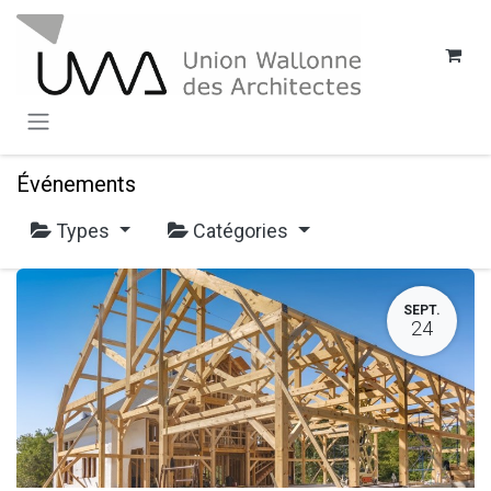
SE RENDRE AU CONTENU
Événements
Types
Catégories
SEPT.
24