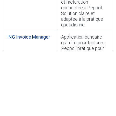
et facturation
connectée à Peppol.
Solution claire et
adaptée à la pratique
quotidienne.
ING Invoice Manager
Application bancaire
gratuite pour factures
Peppol, pratique pour
un faible volume
mensuel.
Avantage :
👉 Autonomie totale et visibilité complète
sur votre activité.
Plus besoin d’attendre un comptable : vous visualisez
en temps réel vos entrées, dépenses, paiements et
TVA.
C’est aussi un bon moyen de
reprendre la main sur