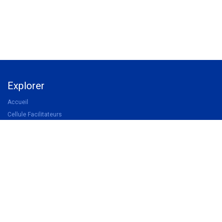
Explorer
Accueil
Cellule Facilitateurs
Catalogue Formations
Devenir membre UWA
Devenir partenaire
Légal
Politique de confidentialité
Conditions d'inscription aux formations
Conditions générales de vente